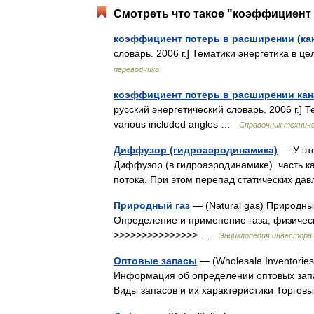
Смотреть что такое "коэффициент 
коэффициент потерь в расширении (ка
словарь. 2006 г.] Тематики энергетика в ц
переводчика
коэффициент потерь в расширении кан
русский энергетический словарь. 2006 г.] Т
various included angles …
Справочник техниче
Диффузор (гидроаэродинамика)
— У это
Диффузор (в гидроаэродинамике) часть ка
потока. При этом перепад статических 
Природный газ
— (Natural gas) Природны
Определение и применение газа, физическ
>>>>>>>>>>>>>>> …
Энциклопедия инвестора
Оптовые запасы
— (Wholesale Inventorie
Информация об определении оптовых запа
Виды запасов и их характеристики Торг