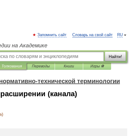
Запомнить сайт
Словарь на свой сайт
RU
едии на Академике
Найти!
Толкования
Переводы
Книги
Игры ⚽
 нормативно-технической терминологии
расширении (канала)
а
)