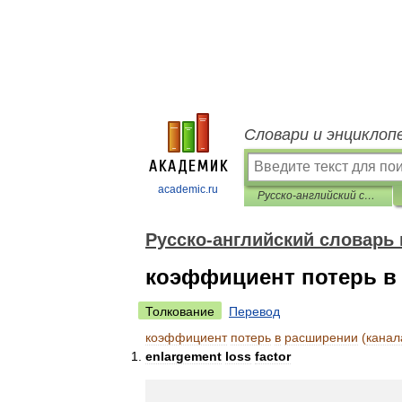
Словари и энциклоп
academic.ru
Русско-английский словарь нормативно-технической терминологии
Русско-английский словарь
коэффициент потерь в 
Толкование
Перевод
коэффициент
потерь
в
расширении
(
канал
enlargement
loss
factor