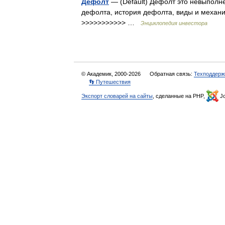
Дефолт
— (Default) Дефолт это невыполн
дефолта, история дефолта, виды и механ
>>>>>>>>>>> …
Энциклопедия инвестора
© Академик, 2000-2026
Обратная связь:
Техподдерж
👣 Путешествия
Экспорт словарей на сайты
, сделанные на PHP,
Jo