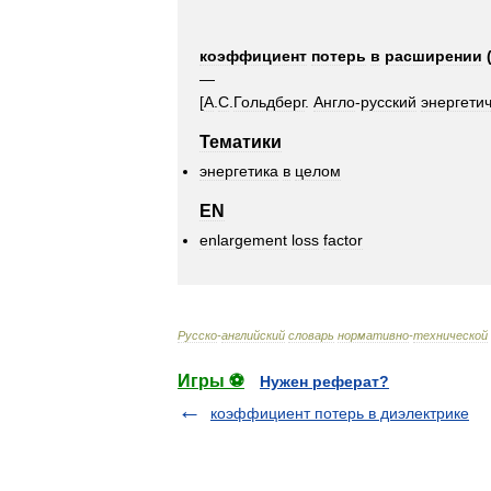
коэффициент
потерь
в
расширении
—
[
А
.
С
.
Гольдберг
.
Англо
-
русский
энергети
Тематики
энергетика
в
целом
EN
enlargement
loss
factor
Русско
-
английский
словарь
нормативно
-
технической
Игры ⚽
Нужен реферат?
коэффициент потерь в диэлектрике