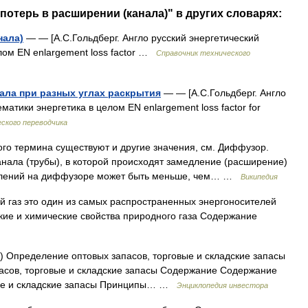
потерь в расширении (канала)" в других словарях:
нала)
— — [А.С.Гольдберг. Англо русский энергетический
елом EN enlargement loss factor …
Справочник технического
ала при разных углах раскрытия
— — [А.С.Гольдберг. Англо
ематики энергетика в целом EN enlargement loss factor for
ского переводчика
го термина существуют и другие значения, см. Диффузор.
нала (трубы), в которой происходят замедление (расширение)
давлений на диффузоре может быть меньше, чем… …
Википедия
й газ это один из самых распространенных энергоносителей
ие и химические свойства природного газа Содержание
s) Определение оптовых запасов, торговые и складские запасы
сов, торговые и складские запасы Содержание Содержание
овые и складские запасы Принципы… …
Энциклопедия инвестора