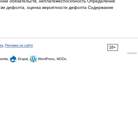
ение обязательств, неплатежеспособность Определение
изм дефолта, оценка вероятности дефолта Содержание
ка
,
Реклама на сайте
18+
omla,
Drupal,
WordPress, MODx.