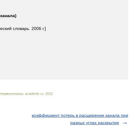
(
канала
)
ческий
словарь
.
2006
г
.]
терминологии
.
academic
.
ru
.
2015
.
коэффициент потерь в расширении канала при
разных углах раскрытия